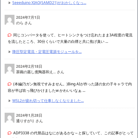
降圧型定電流・定電圧電源モジュールを...
2024年7月24日
ののくそび さん
今月からArduinoを使い始めて電子工作の楽しさに目覚、先週XIAOを購
入して来た当日に色々遊んでいたら起動不可に・・ ...
Seeeduino XIAO(SAMD21)がおかしくなっ...
2024年7月1日
のら さん
同じコンバータを使って、ヒートシンクをつけ忘れたまま3A程度の電流
を流したところ、30分くらいで大量の白煙と共に焦げ臭い ...
降圧型定電流・定電圧電源モジュールを...
2024年2月18日
茶碗の蒸し煮陶器和え... さん