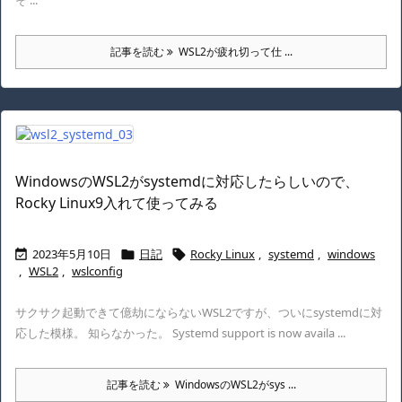
そ ...
記事を読む
WSL2が疲れ切って仕 ...
WindowsのWSL2がsystemdに対応したらしいので、
Rocky Linux9入れて使ってみる
2023年5月10日
日記
Rocky Linux
,
systemd
,
windows



,
WSL2
,
wslconfig
サクサク起動できて億劫にならないWSL2ですが、ついにsystemdに対
応した模様。 知らなかった。 Systemd support is now availa ...
記事を読む
WindowsのWSL2がsys ...