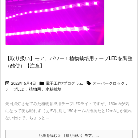
【取り扱い】モア、パワー！植物栽培用テープLEDを調整
（酷使）【注意】
2023年6月4日
電子工作/プログラム
オーバークロック
,



テープLED
,
植物用
,
水耕栽培
先日点灯させてみた植物育成用テープLEDライトですが、150mAが気
になって夜も眠れず（ぇ 5Vに対し150オームの抵抗だと12mAしか流れ
ないわけで、ちょっと ...
記事を読む
【取り扱い】モア、 ...