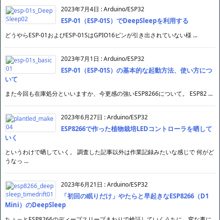
り上げる手順メモ
WebARENA VPSでは既に新規受け付けも停止し、提供されるOSイメージも極 ...
2023年7月11日
:
Arduino/ESP32
ESP-01（ESP-01S）の書き込みボードを作る
老眼のわたくしには、毎回GPIO2ピンをGNDに落とすのはちょっとつらい。 の
で ...
2023年7月4日
:
Arduino/ESP32
ESP-01（ESP-01S）でDeepSleepを利用する
どうやらESP-01およびESP-01SはGPIO16ピンが引き出されていない様 ...
2023年7月1日
:
Arduino/ESP32
ESP-01（ESP-01S）の基本的な起動方法、使い方につ
いて
また今回も在庫処分といいますか、今更感の強いESP8266について。 ESP82 ...
2023年6月27日
:
Arduino/ESP32
ESP8266で作った植物栽培LEDコントローラを晒して