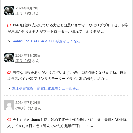
トランジスタというものの使い方を調べ...
2024年11月12日
tukareta.oyaji さん
液晶モジュールを使ってみたい（Arduino 2.4 インチ TFT 液晶タッチスク
リーンシールド）ギブUPの件ESP3 ...
液晶モジュールを使ってみたい（Arduin...
2024年8月20日
工兵. PV2
さん
XIAOは結構安定している方だとは思いますが、やはりダブルリセット等
が原因か判りませんがブートローダーが壊れてしまう事が ...
Seeeduino XIAO(SAMD21)がおかしくなっ...
2024年8月20日
工兵. PV2
さん
有益な情報をありがとうございます。確かに結構熱くなりますね。最近
はラズパイや3Dプリンタのモータードライバ用の様な小さな ...