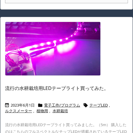
流行の水耕栽培用LEDテープライト買ってみた。
2023年6月1日
電子工作/プログラム
テープLED
,



ルクスメーター
,
植物用
,
水耕栽培
流行の水耕栽培用LEDテープライト買ってみました。（5m） 購入した
のはこちらのフルスペクトルなチップLEDが搭載されているテープLED