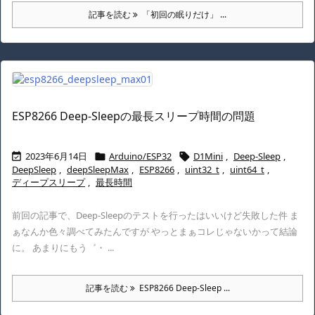
記事を読む
「初回の眠りだけ」 ...
ESP8266 Deep-Sleepの最長スリープ時間の問題
2023年6月14日
Arduino/ESP32
D1Mini
,
Deep-Sleep
,



DeepSleep
,
deepSleepMax
,
ESP8266
,
uint32_t
,
uint64_t
,
ディープスリープ
,
最長時間
前回の記事で、Deep-Sleepのテストを行ったはいいけど失敗した件 ま
ぁなんか色々調べてみたんですが やっとまぁコレじゃないかって結論
に。 あまりにもう゛・ ...
記事を読む
ESP8266 Deep-Sleep ...