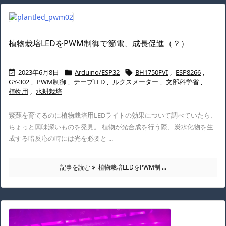
植物栽培LEDをPWM制御で節電、成長促進（？）
2023年6月8日
Arduino/ESP32
BH1750FVI
,
ESP8266
,



GY-302
,
PWM制御
,
テープLED
,
ルクスメーター
,
文部科学省
,
植物用
,
水耕栽培
紫蘇を育てるのに植物栽培用LEDライトの効果について調べていたら、
ちょっと興味深いものを発見。 植物が光合成を行う際、炭水化物を生
成する暗反応の時には光を必要と ...
記事を読む
植物栽培LEDをPWM制 ...