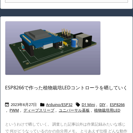
ESP8266で作った植物栽培LEDコントローラを晒していく
2023年6月27日
Arduino/ESP32
D1 Mini
,
DIY
,
ESP8266



,
PWM
,
ディープスリープ
,
ユニバーサル基板
,
植物栽培用LED
というわけで晒していく。 調査した記事以外は作業記録みたいな感じ
で 何がどうなっているのかの自分用メモ。 とりあえず仕様 どんな動作