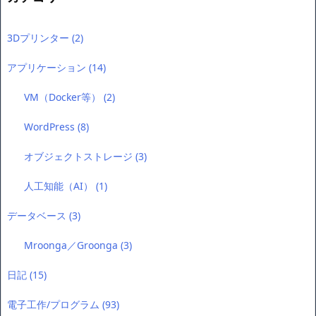
2023年6月8日
:
Arduino/ESP32
植物栽培LEDをPWM制御で節電、成長促進（？）
紫蘇を育てるのに植物栽培用LEDライトの効果について調べていたら、ちょっ
と興味深 ...
カテゴリー
3Dプリンター
(2)
アプリケーション
(14)
VM（Docker等）
(2)
WordPress
(8)
オブジェクトストレージ
(3)
人工知能（AI）
(1)