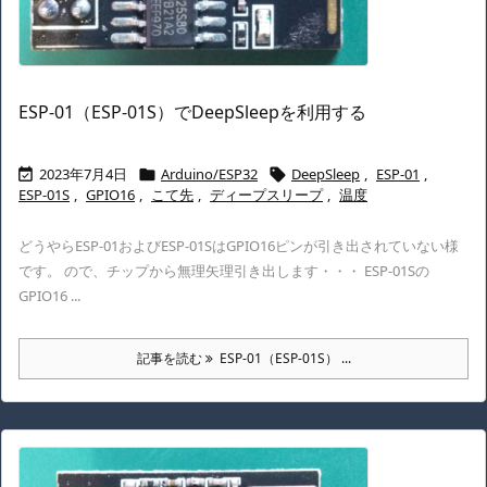
ESP-01（ESP-01S）でDeepSleepを利用する
2023年7月4日
Arduino/ESP32
DeepSleep
,
ESP-01
,



ESP-01S
,
GPIO16
,
こて先
,
ディープスリープ
,
温度
どうやらESP-01およびESP-01SはGPIO16ピンが引き出されていない様
です。 ので、チップから無理矢理引き出します・・・ ESP-01Sの
GPIO16 ...
記事を読む
ESP-01（ESP-01S） ...