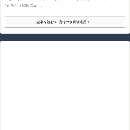
1mあたり60個のsm ...
記事を読む
流行の水耕栽培用LE ...