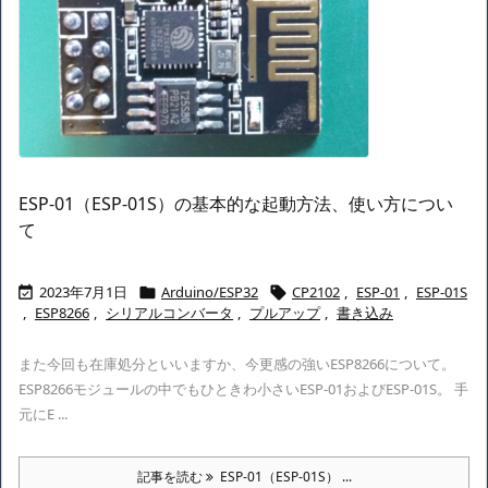
ESP-01（ESP-01S）の基本的な起動方法、使い方につい
て
2023年7月1日
Arduino/ESP32
CP2102
,
ESP-01
,
ESP-01S



,
ESP8266
,
シリアルコンバータ
,
プルアップ
,
書き込み
また今回も在庫処分といいますか、今更感の強いESP8266について。
ESP8266モジュールの中でもひときわ小さいESP-01およびESP-01S。 手
元にE ...
記事を読む
ESP-01（ESP-01S） ...