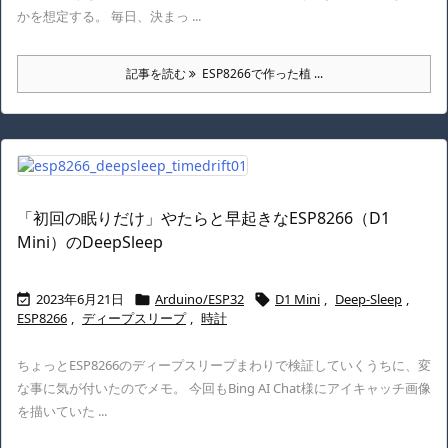
かを想定する。 毎日、決まっ ...
記事を読む
ESP8266で作った植 ...
「初回の眠りだけ」やたらと早起きなESP8266（D1
Mini）のDeepSleep
2023年6月21日
Arduino/ESP32
D1 Mini
,
Deep-Sleep
,



ESP8266
,
ディープスリープ
,
時計
ちょっとESP8266のディープスリープまわりで検証していくうちに、変
な事に気が付いたのでメモ。 今回もBing AI Chat様にアイキャッチ画像
を描いていた ...