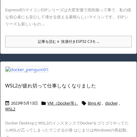
EspressifのマイコンESPシリーズは大変安価で高性能って事で、私の様
な初心者にも安心して壊せる使える素晴らしいマイコンです。 ESPシ
リーズも新しいもの ...
記事を読む
技適付きESP32 C3モ ...
WSL2が疲れ切って仕事しなくなりました
2023年5月13日
VM（Docker等）
Bing AI
,
docker
,



WSL2
Docker DesktopとWSL2のインスタンスでDockerをゴリゴリやってた
らWSLが乙ってしまったでござるの巻 はじまりはWindowsの再起動。