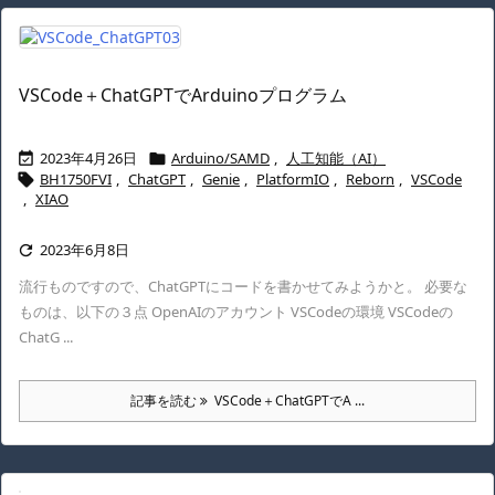
VSCode＋ChatGPTでArduinoプログラム
2023年4月26日
Arduino/SAMD
,
人工知能（AI）


BH1750FVI
,
ChatGPT
,
Genie
,
PlatformIO
,
Reborn
,
VSCode

,
XIAO
2023年6月8日

流行ものですので、ChatGPTにコードを書かせてみようかと。 必要な
ものは、以下の３点 OpenAIのアカウント VSCodeの環境 VSCodeの
ChatG ...
記事を読む
VSCode＋ChatGPTでA ...