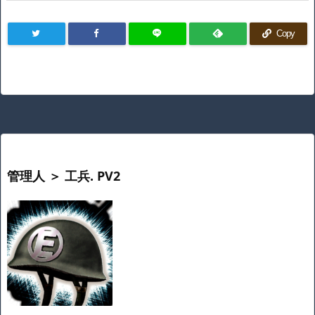
記事を読む
Seeeduino XIAO(SAM ...
«
‹
1
2
3
4
5
6
7
›
»
Copy
管理人 ＞ 工兵. PV2