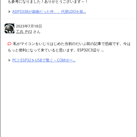
(本編(?)ガン無視ですみません。)Bing AIが作った謎の女の子キャラで内
容が半ば吹っ飛びかけましたw かわいいなぁ ...
WSL2が疲れ切って仕事しなくなりました...
2024年1月28日
通りすがり さん
ADP3338 の代替品はなにがあるかな～と探していて、この記事がとって
も参考になりました！ありがとうございます～！
ADP3338が偽物だった件、、代替LDOを探...
2023年7月18日
工兵. PV2
さん
私がマイコンをいじりはじめた当初のだいぶ前の記事で恐縮です。今は
もっと便利になって来ていると思います。ESP32C3辺り ...
PCとESP32をUSBで繋ぐ – COMポー...