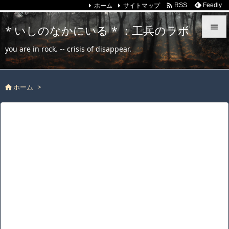
ホーム
サイトマップ

Feedly
RSS
* いしのなかにいる * ：工兵のラボ


you are in rock. -- crisis of disappear.
メニュ

ホーム
>
サイド


前へ

次へ

検索