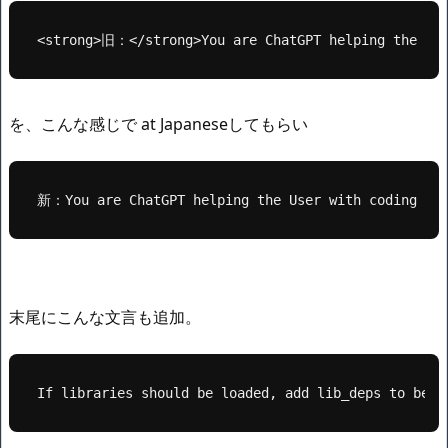
<strong>旧：</strong>You are ChatGPT helping the Use
を、こんな感じで at Japaneseしてもらい
新：You are ChatGPT helping the User with coding at 
末尾にこんな文言も追加。
If libraries should be loaded, add lib_deps to be d