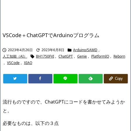
VSCode＋ChatGPTでArduinoプログラム
2023年4月26日
2023年6月8日
Arduino/SAMD
,



人工知能（AI）
BH1750FVI
,
ChatGPT
,
Genie
,
PlatformIO
,
Reborn

,
VSCode
,
XIAO
Copy
流行ものですので、ChatGPTにコードを書かせてみようか
と。
必要なものは、以下の３点