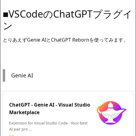
■VSCodeのChatGPTプラグイ
ン
とりあえずGenie AIとChatGPT Rebornを使ってみます。
Genie AI
ChatGPT - Genie AI - Visual Studio
Marketplace
Extension for Visual Studio Code - Your best
AI pair pro ...