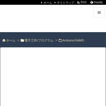
ホーム
サイトマップ

Feedly
RSS
* いしのなかにいる * ：工兵のラボ


you are in rock. -- crisis of disappear.
メニュ

ホーム
>
電子工作/プログラム
>
Arduino/SAMD
サイド




前へ

次へ

検索