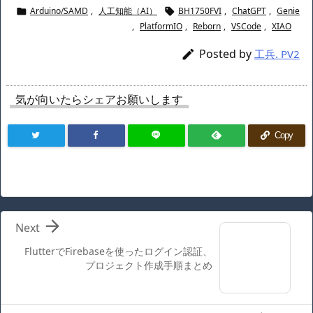
Arduino/SAMD
,
人工知能（AI）
BH1750FVI
,
ChatGPT
,
Genie


,
PlatformIO
,
Reborn
,
VSCode
,
XIAO
Posted by

工兵. PV2
気が向いたらシェアお願いします
Copy

Next
FlutterでFirebaseを使ったログイン認証、
プロジェクト作成手順まとめ