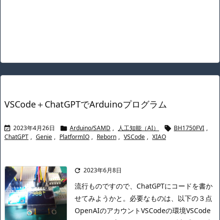
VSCode＋ChatGPTでArduinoプログラム
2023年4月26日
Arduino/SAMD
,
人工知能（AI）
BH1750FVI
,



ChatGPT
,
Genie
,
PlatformIO
,
Reborn
,
VSCode
,
XIAO
2023年6月8日

流行ものですので、ChatGPTにコードを書か
せてみようかと。
必要なものは、以下の３点
OpenAIのアカウントVSCodeの環境VSCode