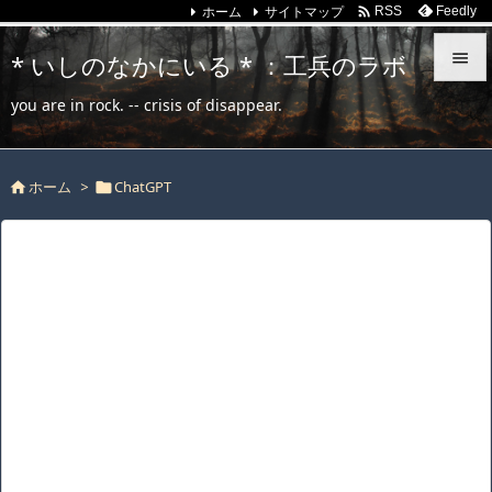
ホーム
サイトマップ

Feedly
RSS
* いしのなかにいる * ：工兵のラボ


you are in rock. -- crisis of disappear.
メニュ

ホーム
>
ChatGPT
サイド



前へ

次へ

検索