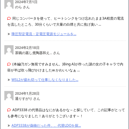
2024年7月1日
のら さん
同じコンバータを使って、ヒートシンクをつけ忘れたまま3A程度の電流
を流したところ、30分くらいで大量の白煙と共に焦げ臭い ...
降圧型定電流・定電圧電源モジュールを...
2024年2月18日
茶碗の蒸し煮陶器和え... さん
(本編(?)ガン無視ですみません。)Bing AIが作った謎の女の子キャラで内
容が半ば吹っ飛びかけましたw かわいいなぁ ...
WSL2が疲れ切って仕事しなくなりました...
2024年1月28日
通りすがり さん
ADP3338 の代替品はなにがあるかな～と探していて、この記事がとって
も参考になりました！ありがとうございます～！
ADP3338が偽物だった件、、代替LDOを探...