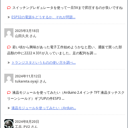
スイッチングレギュレータを使って一旦5Vまで昇圧するのが良いですね
ESP32の電源をどうするか、それが問題...
2025年3月18日
山田久夫 さん
若い頃から興味があった電子工作始めようかなと思い、通販で買った部
品類の中に2222Ａ331が入っていました。足の配列を調 ...
トランジスタというものの使い方を調べ...
2024年11月12日
tukareta.oyaji さん
液晶モジュールを使ってみたい（Arduino 2.4 インチ TFT 液晶タッチスク
リーンシールド）ギブUPの件ESP3 ...
液晶モジュールを使ってみたい（Arduin...
2024年8月20日
工兵. PV2
さん