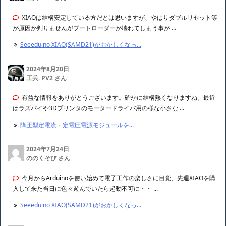
XIAOは結構安定している方だとは思いますが、やはりダブルリセット等
が原因か判りませんがブートローダーが壊れてしまう事が ...
Seeeduino XIAO(SAMD21)がおかしくなっ...
2024年8月20日
工兵. PV2
さん
有益な情報をありがとうございます。確かに結構熱くなりますね。最近
はラズパイや3Dプリンタのモータードライバ用の様な小さな ...
降圧型定電流・定電圧電源モジュールを...
2024年7月24日
ののくそび さん
今月からArduinoを使い始めて電子工作の楽しさに目覚、先週XIAOを購
入して来た当日に色々遊んでいたら起動不可に・・ ...
Seeeduino XIAO(SAMD21)がおかしくなっ...