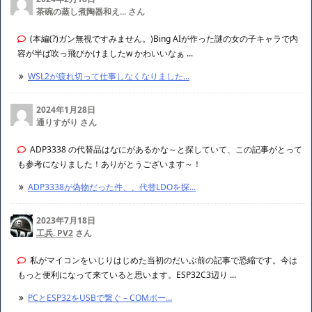
茶碗の蒸し煮陶器和え... さん
(本編(?)ガン無視ですみません。)Bing AIが作った謎の女の子キャラで内
容が半ば吹っ飛びかけましたw かわいいなぁ ...
WSL2が疲れ切って仕事しなくなりました...
2024年1月28日
通りすがり さん
ADP3338 の代替品はなにがあるかな～と探していて、この記事がとって
も参考になりました！ありがとうございます～！
ADP3338が偽物だった件、、代替LDOを探...
2023年7月18日
工兵. PV2
さん
私がマイコンをいじりはじめた当初のだいぶ前の記事で恐縮です。今は
もっと便利になって来ていると思います。ESP32C3辺り ...
PCとESP32をUSBで繋ぐ – COMポー...