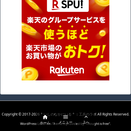
Copyright ©
2017
-2026
* いしのなかにいる * ：工兵のラボ
All Rights Reserved.



メニュー
上へ
ホーム
WordPress Luxeritas Theme is provided by "
Thought is free
".