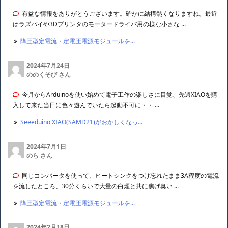
有益な情報をありがとうございます。確かに結構熱くなりますね。最近
はラズパイや3Dプリンタのモータードライバ用の様な小さな ...
降圧型定電流・定電圧電源モジュールを...
2024年7月24日
ののくそび さん
今月からArduinoを使い始めて電子工作の楽しさに目覚、先週XIAOを購
入して来た当日に色々遊んでいたら起動不可に・・ ...
Seeeduino XIAO(SAMD21)がおかしくなっ...
2024年7月1日
のら さん
同じコンバータを使って、ヒートシンクをつけ忘れたまま3A程度の電流
を流したところ、30分くらいで大量の白煙と共に焦げ臭い ...
降圧型定電流・定電圧電源モジュールを...
2024年2月18日