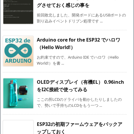
グさせておく感じの事を
前回敗北しました、開発ボードにあるUSBポートの
割り込みイベントドリブン処理です ...
Arduino core for the ESP32 でハロワ
（Hello World!）
お約束ですので、Arduino IDE でハロワ（Hello
World!）を書 ...
OLEDディスプレイ（有機EL） 0.96inch
をI2C接続で使ってみる
ここの所LCDのドライバを動かしたりしましたの
で、勢いで手持ちのLCDをもう一つ ...
ESP32の初期ファームウェアをバックア
ップしておく