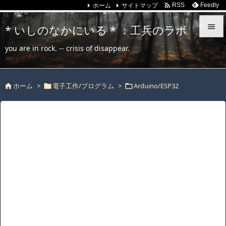
ホーム
サイトマップ

Feedly
RSS
* いしのなかにいる * ：工兵のラボ


you are in rock. -- crisis of disappear.
メニュ

ホーム
>
電子工作/プログラム
>
Arduino/ESP32
サイド




前へ

次へ

検索