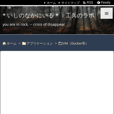
ホーム
サイトマップ

Feedly
RSS
* いしのなかにいる * ：工兵のラボ


you are in rock. -- crisis of disappear.
メニュ

ホーム
>
アプリケーション
>
VM（Docker等）
サイド




前へ

次へ

検索