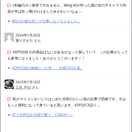
(本編(?)ガン無視ですみません。)Bing AIが作った謎の女の子キャラで内
容が半ば吹っ飛びかけましたw かわいいなぁ ...
WSL2が疲れ切って仕事しなくなりました...
2024年1月28日
通りすがり さん
ADP3338 の代替品はなにがあるかな～と探していて、この記事がとって
も参考になりました！ありがとうございます～！
ADP3338が偽物だった件、、代替LDOを探...
2023年7月18日
工兵. PV2
さん
私がマイコンをいじりはじめた当初のだいぶ前の記事で恐縮です。今は
もっと便利になって来ていると思います。ESP32C3辺り ...
PCとESP32をUSBで繋ぐ – COMポー...