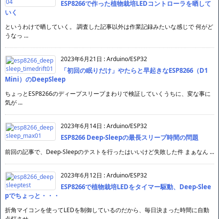
ESP8266で作った植物栽培LEDコントローラを晒して
いく
というわけで晒していく。 調査した記事以外は作業記録みたいな感じで 何がど
うなっ ...
2023年6月21日
:
Arduino/ESP32
「初回の眠りだけ」やたらと早起きなESP8266（D1
Mini）のDeepSleep
ちょっとESP8266のディープスリープまわりで検証していくうちに、変な事に
気が ...
2023年6月14日
:
Arduino/ESP32
ESP8266 Deep-Sleepの最長スリープ時間の問題
前回の記事で、Deep-Sleepのテストを行ったはいいけど失敗した件 まぁなん ...
2023年6月12日
:
Arduino/ESP32
ESP8266で植物栽培LEDをタイマー駆動、Deep-Slee
pでちょっと・・・
折角マイコンを使ってLEDを制御しているのだから、毎日決まった時間に自動
点灯させ ...