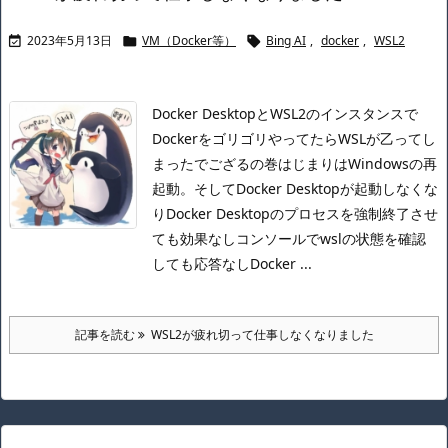
2023年5月13日
VM（Docker等）
Bing AI
,
docker
,
WSL2



Docker DesktopとWSL2のインスタンスで
DockerをゴリゴリやってたらWSLが乙ってし
まったでござるの巻
はじまりはWindowsの再
起動。
そしてDocker Desktopが起動しなくな
り
Docker Desktopのプロセスを強制終了させ
ても効果なし
コンソールでwslの状態を確認
しても応答なし
Docker ...
記事を読む
WSL2が疲れ切って仕事しなくなりました