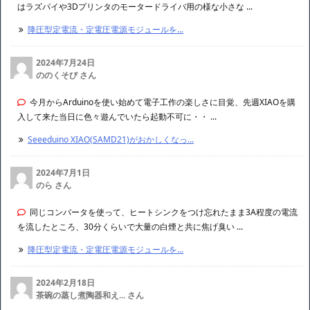
はラズパイや3Dプリンタのモータードライバ用の様な小さな ...
降圧型定電流・定電圧電源モジュールを...
2024年7月24日
ののくそび さん
今月からArduinoを使い始めて電子工作の楽しさに目覚、先週XIAOを購
入して来た当日に色々遊んでいたら起動不可に・・ ...
Seeeduino XIAO(SAMD21)がおかしくなっ...
2024年7月1日
のら さん
同じコンバータを使って、ヒートシンクをつけ忘れたまま3A程度の電流
を流したところ、30分くらいで大量の白煙と共に焦げ臭い ...
降圧型定電流・定電圧電源モジュールを...
2024年2月18日
茶碗の蒸し煮陶器和え... さん