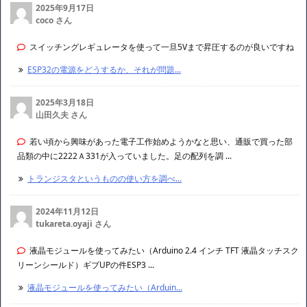
2025年9月17日
coco さん
スイッチングレギュレータを使って一旦5Vまで昇圧するのが良いですね
ESP32の電源をどうするか、それが問題...
2025年3月18日
山田久夫 さん
若い頃から興味があった電子工作始めようかなと思い、通販で買った部
品類の中に2222Ａ331が入っていました。足の配列を調 ...
トランジスタというものの使い方を調べ...
2024年11月12日
tukareta.oyaji さん
液晶モジュールを使ってみたい（Arduino 2.4 インチ TFT 液晶タッチスク
リーンシールド）ギブUPの件ESP3 ...
液晶モジュールを使ってみたい（Arduin...