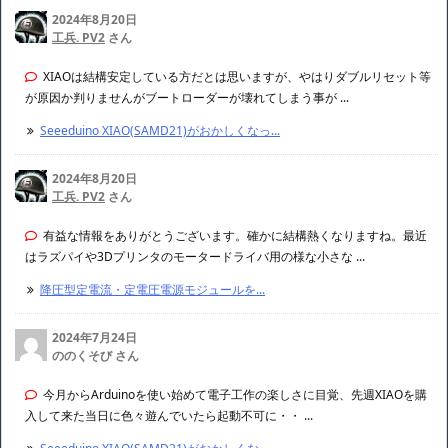
2024年8月20日
工兵. PV2
さん
XIAOは結構安定している方だとは思いますが、やはりダブルリセット等
が原因か判りませんがブートローダーが壊れてしまう事が ...
Seeeduino XIAO(SAMD21)がおかしくなっ...
2024年8月20日
工兵. PV2
さん
有益な情報をありがとうございます。確かに結構熱くなりますね。最近
はラズパイや3Dプリンタのモータードライバ用の様な小さな ...
降圧型定電流・定電圧電源モジュールを...
2024年7月24日
ののくそび さん
今月からArduinoを使い始めて電子工作の楽しさに目覚、先週XIAOを購
入して来た当日に色々遊んでいたら起動不可に・・ ...