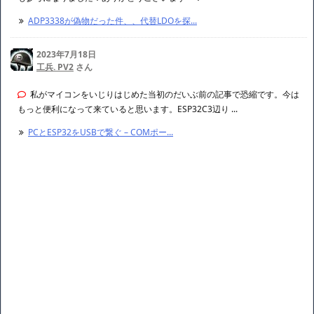
ADP3338が偽物だった件、、代替LDOを探...
2023年7月18日
工兵. PV2
さん
私がマイコンをいじりはじめた当初のだいぶ前の記事で恐縮です。今は
もっと便利になって来ていると思います。ESP32C3辺り ...
PCとESP32をUSBで繋ぐ – COMポー...