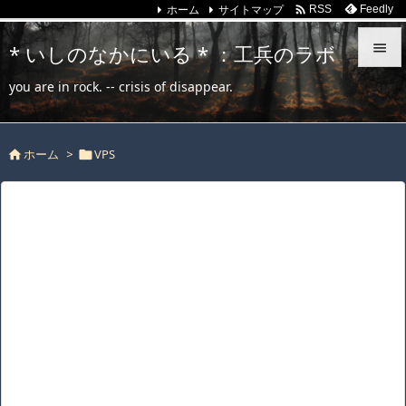
ホーム
サイトマップ

Feedly
RSS
* いしのなかにいる * ：工兵のラボ


you are in rock. -- crisis of disappear.
メニュ

ホーム
>
VPS
サイド



前へ

次へ

検索