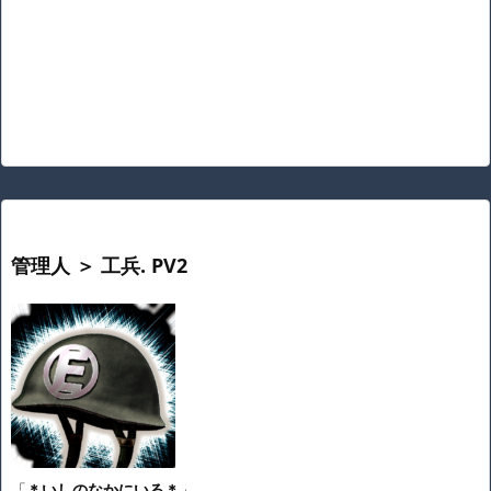
管理人 ＞ 工兵. PV2
「
＊いしのなかにいる＊
」