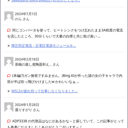
Seeeduino XIAO(SAMD21)がおかしくなっ...
2024年7月1日
のら さん
同じコンバータを使って、ヒートシンクをつけ忘れたまま3A程度の電流
を流したところ、30分くらいで大量の白煙と共に焦げ臭い ...
降圧型定電流・定電圧電源モジュールを...
2024年2月18日
茶碗の蒸し煮陶器和え... さん
(本編(?)ガン無視ですみません。)Bing AIが作った謎の女の子キャラで内
容が半ば吹っ飛びかけましたw かわいいなぁ ...
WSL2が疲れ切って仕事しなくなりました...
2024年1月28日
通りすがり さん
ADP3338 の代替品はなにがあるかな～と探していて、この記事がとって
も参考になりました！ありがとうございます～！