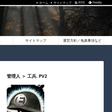
ホーム
サイトマップ

Feedly
RSS
ス
サイトマップ
運営方針／免責事項など
管理人 ＞ 工兵. PV2