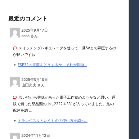
最近のコメント
2025年9月17日
coco さん
スイッチングレギュレータを使って一旦5Vまで昇圧するの
が良いですね
ESP32の電源をどうするか、それが問題...
2025年3月18日
山田久夫 さん
若い頃から興味があった電子工作始めようかなと思い、通
販で買った部品類の中に2222Ａ331が入っていました。足の
配列を調 ...
トランジスタというものの使い方を調べ...
2024年11月12日