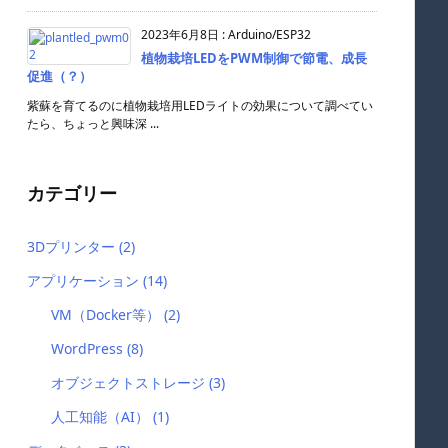
2023年6月8日
:
Arduino/ESP32
植物栽培LEDをPWM制御で節電、成長
促進（？）
紫蘇を育てるのに植物栽培用LEDライトの効果について調べてい
たら、ちょっと興味深 ...
カテゴリー
3Dプリンター
(2)
アプリケーション
(14)
VM（Docker等）
(2)
WordPress
(8)
オブジェクトストレージ
(3)
人工知能（AI）
(1)