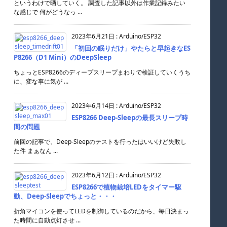
というわけで晒していく。 調査した記事以外は作業記録みたい
な感じで 何がどうなっ ...
2023年6月21日
:
Arduino/ESP32
「初回の眠りだけ」やたらと早起きなES
P8266（D1 Mini）のDeepSleep
ちょっとESP8266のディープスリープまわりで検証していくうち
に、変な事に気が ...
2023年6月14日
:
Arduino/ESP32
ESP8266 Deep-Sleepの最長スリープ時
間の問題
前回の記事で、Deep-Sleepのテストを行ったはいいけど失敗し
た件 まぁなん ...
2023年6月12日
:
Arduino/ESP32
ESP8266で植物栽培LEDをタイマー駆
動、Deep-Sleepでちょっと・・・
折角マイコンを使ってLEDを制御しているのだから、毎日決まっ
た時間に自動点灯させ ...