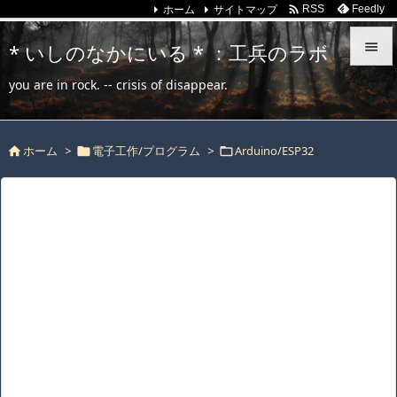
ホーム
サイトマップ

Feedly
RSS
* いしのなかにいる * ：工兵のラボ


you are in rock. -- crisis of disappear.
メニュ

ホーム
>
電子工作/プログラム
>
Arduino/ESP32
サイド




前へ

次へ

検索