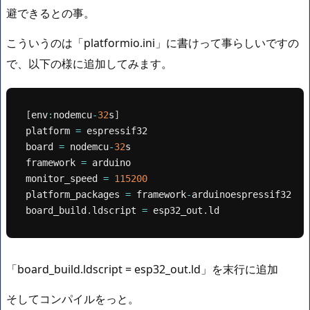
避できるとの事。
こういうのは「platformio.ini」に書けって事らしいですの
で、以下の様に追加してみます。
[
env
:
nodemcu
-
32
s
]
platform 
=
 espressif32

board 
=
 nodemcu
-
32
s

framework 
=
 arduino

monitor_speed 
=
115200
platform_packages 
=
 framework
-
arduinoespressif32 @ 
board_build
.
ldscript 
=
 esp32_out
.
ld
「board_build.ldscript = esp32_out.ld」を末行に追加
そしてコンパイルをっと。