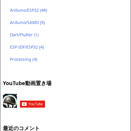
Arduino/ESP32
(48)
Arduino/SAMD
(9)
Dart/Flutter
(1)
ESP-IDF/ESP32
(4)
Processing
(4)
YouTube動画置き場
最近のコメント