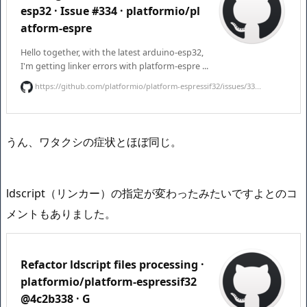
esp32 · Issue #334 · platformio/pl
atform-espre
Hello together, with the latest arduino-esp32,
I'm getting linker errors with platform-espre ...
https://github.com/platformio/platform-espressif32/issues/33...
うん、ワタクシの症状とほぼ同じ。
ldscript（リンカー）の指定が変わったみたいですよとのコ
メントもありました。
Refactor ldscript files processing ·
platformio/platform-espressif32
@4c2b338 · G