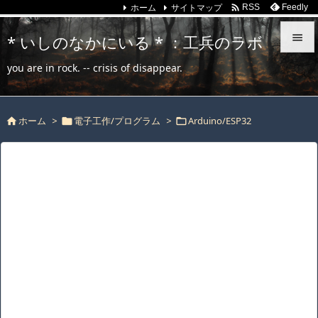
ホーム
サイトマップ

Feedly
RSS
* いしのなかにいる * ：工兵のラボ


you are in rock. -- crisis of disappear.
メニュ

ホーム
>
電子工作/プログラム
>
Arduino/ESP32
サイド




前へ

次へ

検索