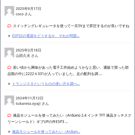
2025年9月17日
coco さん
スイッチングレギュレータを使って一旦5Vまで昇圧するのが良いですね
ESP32の電源をどうするか、それが問題...
2025年3月18日
山田久夫 さん
若い頃から興味があった電子工作始めようかなと思い、通販で買った部
品類の中に2222Ａ331が入っていました。足の配列を調 ...
トランジスタというものの使い方を調べ...
2024年11月12日
tukareta.oyaji さん
液晶モジュールを使ってみたい（Arduino 2.4 インチ TFT 液晶タッチスク
リーンシールド）ギブUPの件ESP3 ...
液晶モジュールを使ってみたい（Arduin...