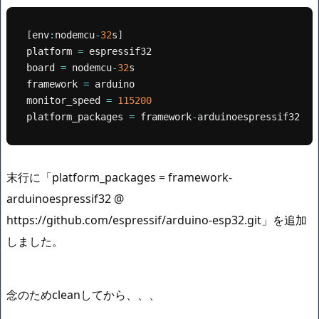
[
env
:
nodemcu
-
32
s
]
platform 
=
 espressif32

board 
=
 nodemcu
-
32
s

framework 
=
 arduino

monitor_speed 
=
115200
platform_packages 
=
 framework
-
arduinoespressif32 @ 
末行に「platform_packages = framework-
arduinoespressif32 @
https://github.com/espressif/arduino-esp32.git」を追加
しました。
念のためcleanしてから、、、