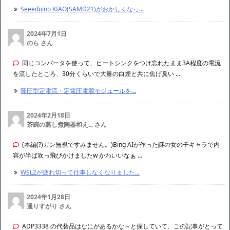
Seeeduino XIAO(SAMD21)がおかしくなっ...
2024年7月1日
のら さん
同じコンバータを使って、ヒートシンクをつけ忘れたまま3A程度の電流
を流したところ、30分くらいで大量の白煙と共に焦げ臭い ...
降圧型定電流・定電圧電源モジュールを...
2024年2月18日
茶碗の蒸し煮陶器和え... さん
(本編(?)ガン無視ですみません。)Bing AIが作った謎の女の子キャラで内
容が半ば吹っ飛びかけましたw かわいいなぁ ...
WSL2が疲れ切って仕事しなくなりました...
2024年1月28日
通りすがり さん
ADP3338 の代替品はなにがあるかな～と探していて、この記事がとって