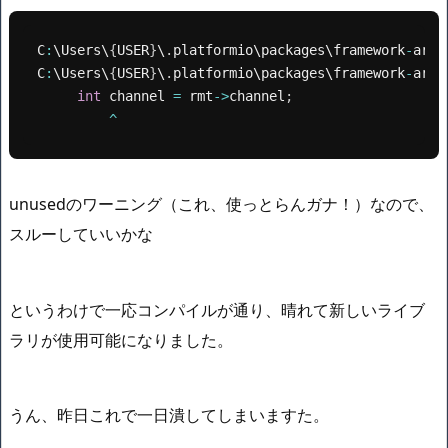
C
:
\Users\
{
USER
}
\
.
platformio\packages\framework
-
ardu
C
:
\Users\
{
USER
}
\
.
platformio\packages\framework
-
ardu
int
 channel 
=
 rmt
-
>
channel
;
^
unusedのワーニング（これ、使っとらんガナ！）なので、
スルーしていいかな
というわけで一応コンパイルが通り、晴れて新しいライブ
ラリが使用可能になりました。
うん、昨日これで一日潰してしまいますた。