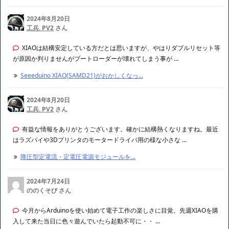
2024年8月20日
工兵. PV2
さん
XIAOは結構安定している方だとは思いますが、やはりダブルリセット等
が原因か判りませんがブートローダーが壊れてしまう事が ...
Seeeduino XIAO(SAMD21)がおかしくなっ...
2024年8月20日
工兵. PV2
さん
有益な情報をありがとうございます。確かに結構熱くなりますね。最近
はラズパイや3Dプリンタのモータードライバ用の様な小さな ...
降圧型定電流・定電圧電源モジュールを...
2024年7月24日
ののくそび さん
今月からArduinoを使い始めて電子工作の楽しさに目覚、先週XIAOを購
入して来た当日に色々遊んでいたら起動不可に・・ ...