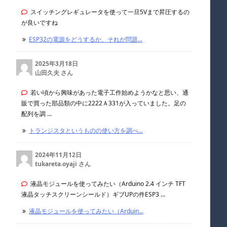
スイッチングレギュレータを使って一旦5Vまで昇圧するの
が良いですね
ESP32の電源をどうするか、それが問題...
2025年3月18日
山田久夫 さん
若い頃から興味があった電子工作始めようかなと思い、通
販で買った部品類の中に2222Ａ331が入っていました。足の
配列を調 ...
トランジスタというものの使い方を調べ...
2024年11月12日
tukareta.oyaji さん
液晶モジュールを使ってみたい（Arduino 2.4 インチ TFT
液晶タッチスクリーンシールド）ギブUPの件ESP3 ...
液晶モジュールを使ってみたい（Arduin...