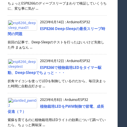
ちょっとESP8266のディープスリープまわりで検証していくうち
に、変な事に気が ...
2023年6月14日
:
Arduino/ESP32
ESP8266 Deep-Sleepの最長スリープ時
間の問題
前回の記事で、Deep-Sleepのテストを行ったはいいけど失敗し
た件 まぁなん ...
2023年6月12日
:
Arduino/ESP32
ESP8266で植物栽培LEDをタイマー駆
動、Deep-Sleepでちょっと・・・
折角マイコンを使ってLEDを制御しているのだから、毎日決まっ
た時間に自動点灯させ ...
2023年6月8日
:
Arduino/ESP32
植物栽培LEDをPWM制御で節電、成長
促進（？）
紫蘇を育てるのに植物栽培用LEDライトの効果について調べてい
たら、ちょっと興味深 ...