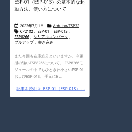
ESP-01（ESP-01S）の基本的な起
動方法、使い方について
2023年7月1日
Arduino/ESP32


CP2102
,
ESP-01
,
ESP-01S
,

ESP8266
,
シリアルコンバータ
,
プルアップ
,
書き込み
また今回も在庫処分といいますか、今更
感の強いESP8266について。 ESP8266モ
ジュールの中でもひときわ小さいESP-01
およびESP-01S。 手元にE ...
記事を読む
ESP-01（ESP-01S） ...