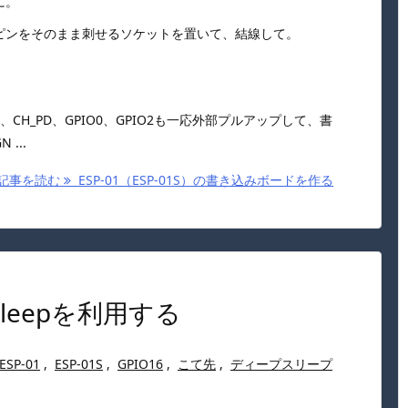
に。
ピンをそのまま刺せるソケットを置いて、結線して。
T、CH_PD、GPIO0、GPIO2も一応外部プルアップして、書
...
記事を読む
ESP-01（ESP-01S）の書き込みボードを作る
pSleepを利用する
ESP-01
,
ESP-01S
,
GPIO16
,
こて先
,
ディープスリープ