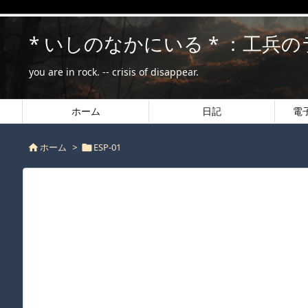
* いしのなかにいる * ：工兵
you are in rock. -- crisis of disappear.
ホーム
日記
電
ホーム
>
ESP-01

