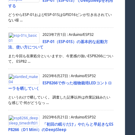
ESP-01（ESP-01S）でDeepSleepを利用
する
どうやらESP-01およびESP-01SはGPIO16ピンが引き出されてい
ない様 ...
2023年7月1日
:
Arduino/ESP32
ESP-01（ESP-01S）の基本的な起動方
法、使い方について
また今回も在庫処分といいますか、今更感の強いESP8266につい
て。 ESP82 ...
2023年6月27日
:
Arduino/ESP32
ESP8266で作った植物栽培LEDコントロ
ーラを晒していく
というわけで晒していく。 調査した記事以外は作業記録みたい
な感じで 何がどうなっ ...
2023年6月21日
:
Arduino/ESP32
「初回の眠りだけ」やたらと早起きなES
P8266（D1 Mini）のDeepSleep