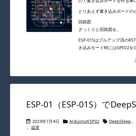
ので書き込みボードを作る事
とりあえず書き込みボードの
回路図
ざっくりと回路図を。
ESP-01Sはプルアップ済のRS
き込みモード時にはGPIO2をGN 
ESP-01（ESP-01S）でDee
2023年7月4日
Arduino/ESP32
DeepSleep
,



,
温度