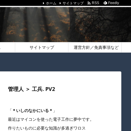
ホーム
サイトマップ

Feedly
RSS
ス
サイトマップ
運営方針／免責事項など
管理人 ＞ 工兵. PV2
「
＊いしのなかにいる＊
」
最近はマイコンを使った電子工作に夢中です。
作りたいものに必要な知識が多過ぎワロス