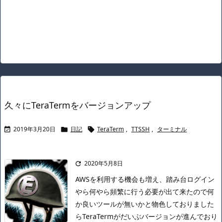
久々にTeraTermをバージョンアップ
2019年3月20日
日記
TeraTerm
,
TTSSH
,
ターミナル



2020年5月8日

AWSを利用する機会も増え、踏み台ログイン
やら何やら頻繁に行う必要が出て来たので何
か良いツールが無いかと物色しておりました
ら
TeraTermがだいぶバージョンが進んでおり