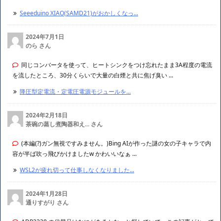
Seeeduino XIAO(SAMD21)がおかしくなっ...
2024年7月1日
のら さん
同じコンバータを使って、ヒートシンクをつけ忘れたまま3A程度の電流
を流したところ、30分くらいで大量の白煙と共に焦げ臭い ...
降圧型定電流・定電圧電源モジュールを...
2024年2月18日
茶碗の蒸し煮陶器和え... さん
(本編(?)ガン無視ですみません。)Bing AIが作った謎の女の子キャラで内
容が半ば吹っ飛びかけましたw かわいいなぁ ...
WSL2が疲れ切って仕事しなくなりました...
2024年1月28日
通りすがり さん