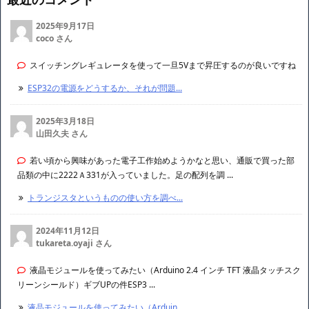
2025年9月17日
coco さん
スイッチングレギュレータを使って一旦5Vまで昇圧するのが良いですね
ESP32の電源をどうするか、それが問題...
2025年3月18日
山田久夫 さん
若い頃から興味があった電子工作始めようかなと思い、通販で買った部
品類の中に2222Ａ331が入っていました。足の配列を調 ...
トランジスタというものの使い方を調べ...
2024年11月12日
tukareta.oyaji さん
液晶モジュールを使ってみたい（Arduino 2.4 インチ TFT 液晶タッチスク
リーンシールド）ギブUPの件ESP3 ...
液晶モジュールを使ってみたい（Arduin...