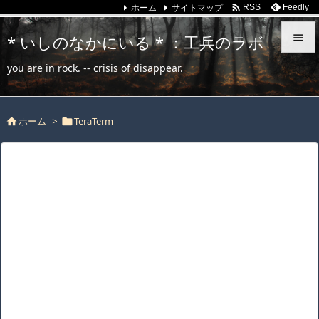
ホーム
サイトマップ

Feedly
RSS
* いしのなかにいる * ：工兵のラボ


you are in rock. -- crisis of disappear.
メニュ

ホーム
>
TeraTerm
サイド



前へ

次へ

検索