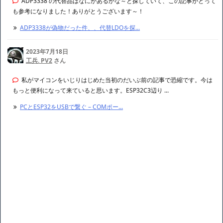
ADP3338 の代替品はなにがあるかな～と探していて、この記事がとって
も参考になりました！ありがとうございます～！
ADP3338が偽物だった件、、代替LDOを探...
2023年7月18日
工兵. PV2
さん
私がマイコンをいじりはじめた当初のだいぶ前の記事で恐縮です。今は
もっと便利になって来ていると思います。ESP32C3辺り ...
PCとESP32をUSBで繋ぐ – COMポー...