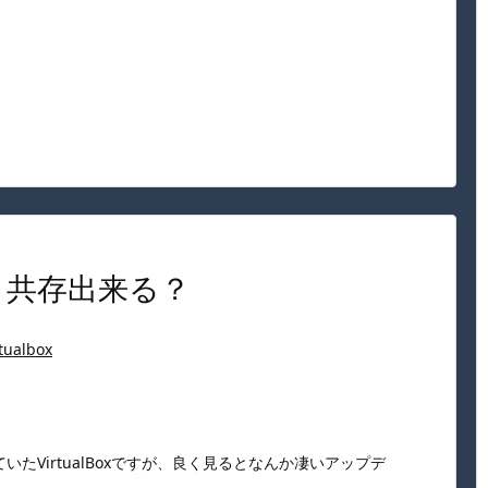
r-Vと共存出来る？
rtualbox
たVirtualBoxですが、良く見るとなんか凄いアップデ