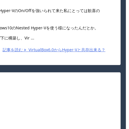
Hyper-VのOn/Offを強いられて来た私にとっては歓喜の
s10のNested Hyper-Vを使う様になったんだとか。
V下に構築し、Vir ...
記事を読む
VirtualBox6.0からHyper-Vと共存出来る？