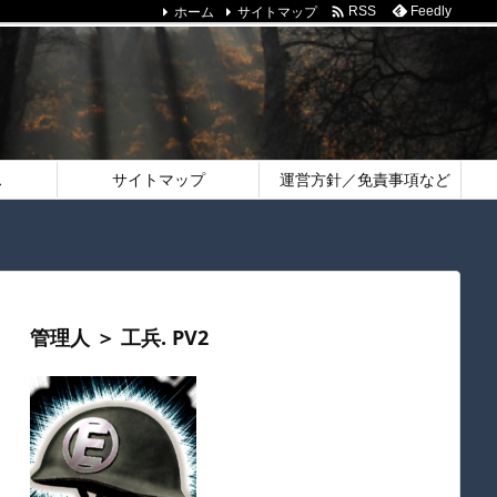
ホーム
サイトマップ

Feedly
RSS
ス
サイトマップ
運営方針／免責事項など
管理人 ＞ 工兵. PV2