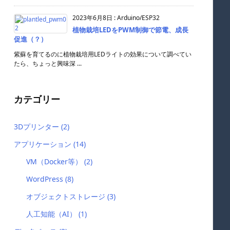
2023年6月8日
:
Arduino/ESP32
植物栽培LEDをPWM制御で節電、成長
促進（？）
紫蘇を育てるのに植物栽培用LEDライトの効果について調べてい
たら、ちょっと興味深 ...
カテゴリー
3Dプリンター
(2)
アプリケーション
(14)
VM（Docker等）
(2)
WordPress
(8)
オブジェクトストレージ
(3)
人工知能（AI）
(1)