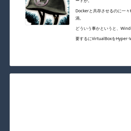
ートが。
Dockerと共存させるのに一々
渦。
どういう事かというと、Window
要するにVirtualBoxをHyper-