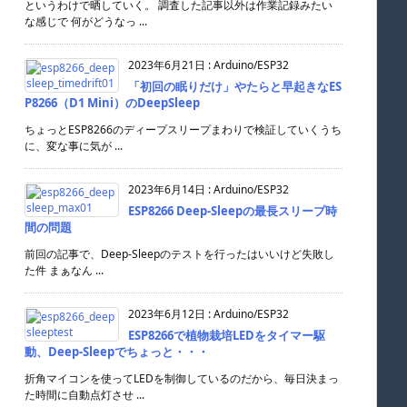
というわけで晒していく。 調査した記事以外は作業記録みたい
な感じで 何がどうなっ ...
2023年6月21日
:
Arduino/ESP32
「初回の眠りだけ」やたらと早起きなES
P8266（D1 Mini）のDeepSleep
ちょっとESP8266のディープスリープまわりで検証していくうち
に、変な事に気が ...
2023年6月14日
:
Arduino/ESP32
ESP8266 Deep-Sleepの最長スリープ時
間の問題
前回の記事で、Deep-Sleepのテストを行ったはいいけど失敗し
た件 まぁなん ...
2023年6月12日
:
Arduino/ESP32
ESP8266で植物栽培LEDをタイマー駆
動、Deep-Sleepでちょっと・・・
折角マイコンを使ってLEDを制御しているのだから、毎日決まっ
た時間に自動点灯させ ...