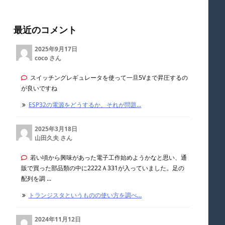
最近のコメント
2025年9月17日
coco さん
スイッチングレギュレータを使って一旦5Vまで昇圧するの
が良いですね
ESP32の電源をどうするか、それが問題...
2025年3月18日
山田久夫 さん
若い頃から興味があった電子工作始めようかなと思い、通
販で買った部品類の中に2222Ａ331が入っていました。足の
配列を調 ...
トランジスタというものの使い方を調べ...
2024年11月12日