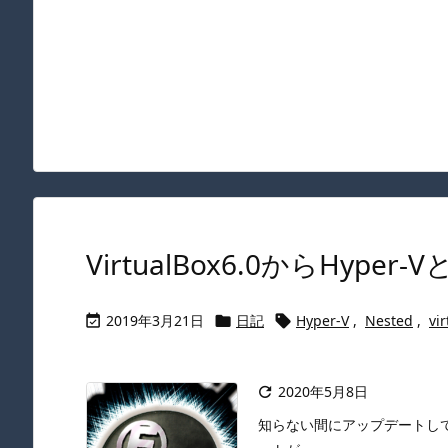
VirtualBox6.0からHype
2019年3月21日
日記
Hyper-V
,
Nested
,
vi



2020年5月8日

知らない間にアップデートしてい