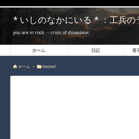
* いしのなかにいる * ：工兵
you are in rock. -- crisis of disappear.
ホーム
日記
電
ホーム
>
Nested

