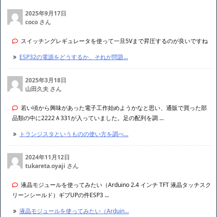
2025年9月17日
coco さん
スイッチングレギュレータを使って一旦5Vまで昇圧するのが良いですね
ESP32の電源をどうするか、それが問題...
2025年3月18日
山田久夫 さん
若い頃から興味があった電子工作始めようかなと思い、通販で買った部
品類の中に2222Ａ331が入っていました。足の配列を調 ...
トランジスタというものの使い方を調べ...
2024年11月12日
tukareta.oyaji さん
液晶モジュールを使ってみたい（Arduino 2.4 インチ TFT 液晶タッチスク
リーンシールド）ギブUPの件ESP3 ...
液晶モジュールを使ってみたい（Arduin...