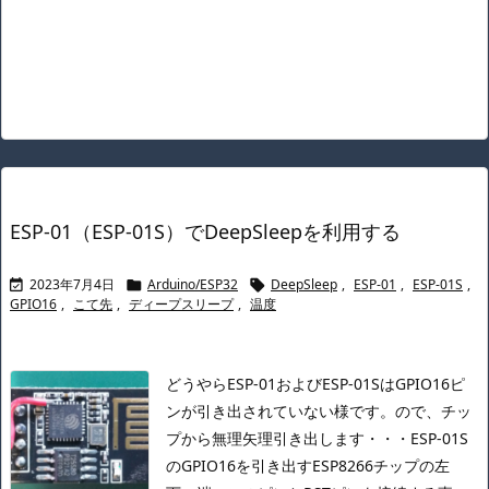
ESP-01（ESP-01S）でDeepSleepを利用する
2023年7月4日
Arduino/ESP32
DeepSleep
,
ESP-01
,
ESP-01S
,



GPIO16
,
こて先
,
ディープスリープ
,
温度
どうやらESP-01およびESP-01SはGPIO16ピ
ンが引き出されていない様です。
ので、チッ
プから無理矢理引き出します・・・
ESP-01S
のGPIO16を引き出す
ESP8266チップの左