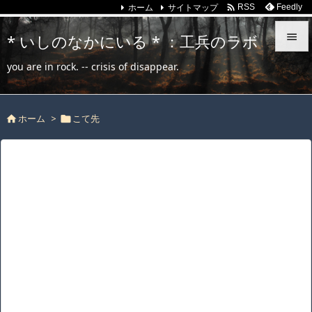
ホーム
サイトマップ

Feedly
RSS
* いしのなかにいる * ：工兵のラボ


you are in rock. -- crisis of disappear.
メニュ

ホーム
>
こて先
サイド



前へ

次へ

検索