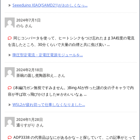
Seeeduino XIAO(SAMD21)がおかしくなっ...
2024年7月1日
のら さん
同じコンバータを使って、ヒートシンクをつけ忘れたまま3A程度の電流
を流したところ、30分くらいで大量の白煙と共に焦げ臭い ...
降圧型定電流・定電圧電源モジュールを...
2024年2月18日
茶碗の蒸し煮陶器和え... さん
(本編(?)ガン無視ですみません。)Bing AIが作った謎の女の子キャラで内
容が半ば吹っ飛びかけましたw かわいいなぁ ...
WSL2が疲れ切って仕事しなくなりました...
2024年1月28日
通りすがり さん
ADP3338 の代替品はなにがあるかな～と探していて、この記事がとって