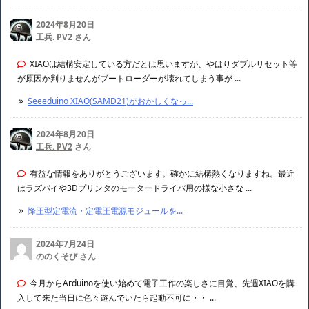
2024年8月20日
工兵. PV2
さん
XIAOは結構安定している方だとは思いますが、やはりダブルリセット等
が原因か判りませんがブートローダーが壊れてしまう事が ...
Seeeduino XIAO(SAMD21)がおかしくなっ...
2024年8月20日
工兵. PV2
さん
有益な情報をありがとうございます。確かに結構熱くなりますね。最近
はラズパイや3Dプリンタのモータードライバ用の様な小さな ...
降圧型定電流・定電圧電源モジュールを...
2024年7月24日
ののくそび さん
今月からArduinoを使い始めて電子工作の楽しさに目覚、先週XIAOを購
入して来た当日に色々遊んでいたら起動不可に・・ ...