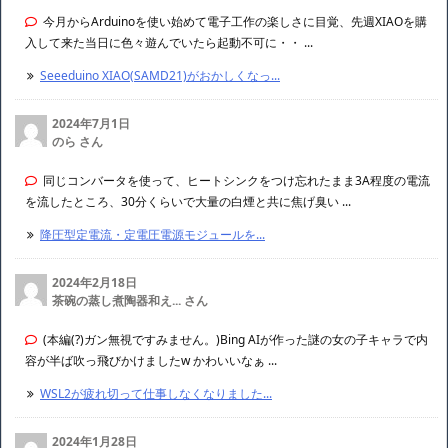
今月からArduinoを使い始めて電子工作の楽しさに目覚、先週XIAOを購
入して来た当日に色々遊んでいたら起動不可に・・ ...
Seeeduino XIAO(SAMD21)がおかしくなっ...
2024年7月1日
のら さん
同じコンバータを使って、ヒートシンクをつけ忘れたまま3A程度の電流
を流したところ、30分くらいで大量の白煙と共に焦げ臭い ...
降圧型定電流・定電圧電源モジュールを...
2024年2月18日
茶碗の蒸し煮陶器和え... さん
(本編(?)ガン無視ですみません。)Bing AIが作った謎の女の子キャラで内
容が半ば吹っ飛びかけましたw かわいいなぁ ...
WSL2が疲れ切って仕事しなくなりました...
2024年1月28日