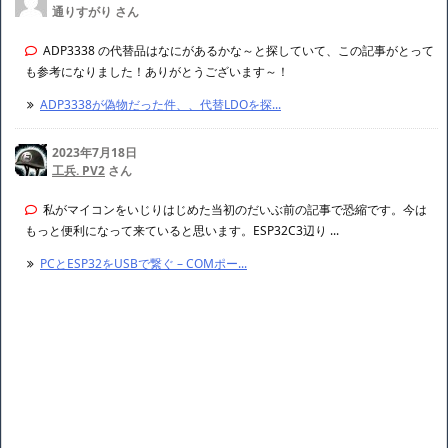
通りすがり さん
ADP3338 の代替品はなにがあるかな～と探していて、この記事がとって
も参考になりました！ありがとうございます～！
ADP3338が偽物だった件、、代替LDOを探...
2023年7月18日
工兵. PV2
さん
私がマイコンをいじりはじめた当初のだいぶ前の記事で恐縮です。今は
もっと便利になって来ていると思います。ESP32C3辺り ...
PCとESP32をUSBで繋ぐ – COMポー...