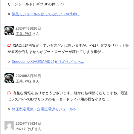
リーンシールド）ギブUPの件ESP3 ...
液晶モジュールを使ってみたい（Arduin...
2024年8月20日
工兵. PV2
さん
XIAOは結構安定している方だとは思いますが、やはりダブルリセット等
が原因か判りませんがブートローダーが壊れてしまう事が ...
Seeeduino XIAO(SAMD21)がおかしくなっ...
2024年8月20日
工兵. PV2
さん
有益な情報をありがとうございます。確かに結構熱くなりますね。最近
はラズパイや3Dプリンタのモータードライバ用の様な小さな ...
降圧型定電流・定電圧電源モジュールを...
2024年7月24日
ののくそび さん