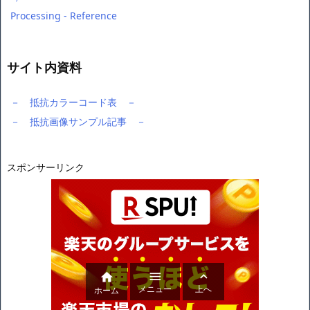
Processing - Reference
サイト内資料
－ 抵抗カラーコード表 －
－ 抵抗画像サンプル記事 －
スポンサーリンク



メニュー
上へ
ホーム