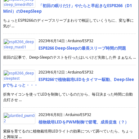
「初回の眠りだけ」やたらと早起きなESP8266（D1
Mini）のDeepSleep
ちょっとESP8266のディープスリープまわりで検証していくうちに、変な事に
気が ...
2023年6月14日
:
Arduino/ESP32
ESP8266 Deep-Sleepの最長スリープ時間の問題
前回の記事で、Deep-Sleepのテストを行ったはいいけど失敗した件 まぁなん ...
2023年6月12日
:
Arduino/ESP32
ESP8266で植物栽培LEDをタイマー駆動、Deep-Slee
pでちょっと・・・
折角マイコンを使ってLEDを制御しているのだから、毎日決まった時間に自動
点灯させ ...
2023年6月8日
:
Arduino/ESP32
植物栽培LEDをPWM制御で節電、成長促進（？）
紫蘇を育てるのに植物栽培用LEDライトの効果について調べていたら、ちょっ
と興味深 ...