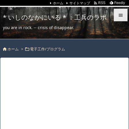
ホーム
サイトマップ

Feedly
RSS
* いしのなかにいる * ：工兵のラボ


you are in rock. -- crisis of disappear.
メニュ

ホーム
>
電子工作/プログラム
サイド



前へ

次へ

検索