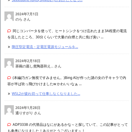
2024年7月1日
のら さん
同じコンバータを使って、ヒートシンクをつけ忘れたまま3A程度の電流
を流したところ、30分くらいで大量の白煙と共に焦げ臭い ...
降圧型定電流・定電圧電源モジュールを...
2024年2月18日
茶碗の蒸し煮陶器和え... さん
(本編(?)ガン無視ですみません。)Bing AIが作った謎の女の子キャラで内
容が半ば吹っ飛びかけましたw かわいいなぁ ...
WSL2が疲れ切って仕事しなくなりました...
2024年1月28日
通りすがり さん
ADP3338 の代替品はなにがあるかな～と探していて、この記事がとって
も参考になりました！ありがとうございます～！