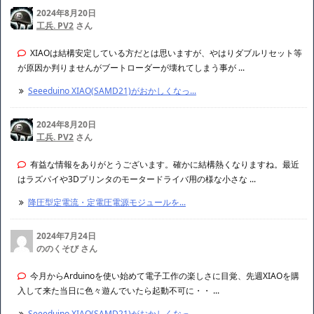
2024年8月20日
工兵. PV2
さん
XIAOは結構安定している方だとは思いますが、やはりダブルリセット等
が原因か判りませんがブートローダーが壊れてしまう事が ...
Seeeduino XIAO(SAMD21)がおかしくなっ...
2024年8月20日
工兵. PV2
さん
有益な情報をありがとうございます。確かに結構熱くなりますね。最近
はラズパイや3Dプリンタのモータードライバ用の様な小さな ...
降圧型定電流・定電圧電源モジュールを...
2024年7月24日
ののくそび さん
今月からArduinoを使い始めて電子工作の楽しさに目覚、先週XIAOを購
入して来た当日に色々遊んでいたら起動不可に・・ ...
Seeeduino XIAO(SAMD21)がおかしくなっ...