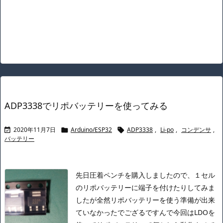
ADP3338でリポバッテリーを使ってみる
2020年11月7日
Arduino/ESP32
ADP3338
,
Li-po
,
コンデンサ
,



バッテリー
先日圧着ペンチを購入しましたので、１セル
のリポバッテリーに端子を付けたりしてみま
したが
全然リポバッテリーを使う準備が出来
ていなかったでござる
ですんで今回はLDOを