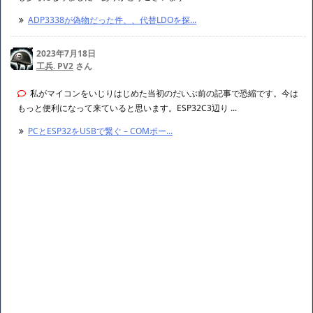
ADP3338が偽物だった件、、代替LDOを探...
2023年7月18日
工兵. PV2
さん
私がマイコンをいじりはじめた当初のだいぶ前の記事で恐縮です。今は
もっと便利になって来ていると思います。ESP32C3辺り ...
PCとESP32をUSBで繋ぐ – COMポー...