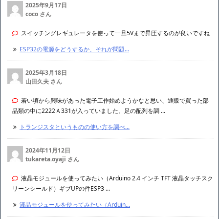
2025年9月17日
coco さん
スイッチングレギュレータを使って一旦5Vまで昇圧するのが良いですね
ESP32の電源をどうするか、それが問題...
2025年3月18日
山田久夫 さん
若い頃から興味があった電子工作始めようかなと思い、通販で買った部
品類の中に2222Ａ331が入っていました。足の配列を調 ...
トランジスタというものの使い方を調べ...
2024年11月12日
tukareta.oyaji さん
液晶モジュールを使ってみたい（Arduino 2.4 インチ TFT 液晶タッチスク
リーンシールド）ギブUPの件ESP3 ...
液晶モジュールを使ってみたい（Arduin...