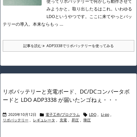
使ってリポバッテリーで何かしら動作させて
みようかと。
取り出したるはこれ。
いわゆる
LDOというやつです。
ここに来てやっとバッ
テリーの導入。
本来ならもっ ...
記事を読む
ADP3338でリポバッテリーを使ってみる
リポバッテリーと充電ボード、DC/DCコンバータボ
ードと LDO ADP3338 が届いたンゴねぇ・・・
2020年10月12日
電子工作/プログラム
LDO
,
Li-po
,



リポバッテリー
,
レギュレータ
,
充電
,
昇圧
,
降圧