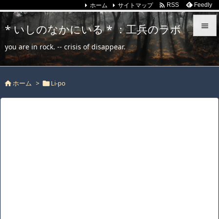
ホーム
サイトマップ

Feedly
RSS
* いしのなかにいる * ：工兵のラボ


you are in rock. -- crisis of disappear.
メニュ

ホーム
>
Li-po
サイド



前へ

次へ

検索