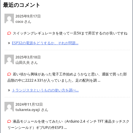
最近のコメント
2025年9月17日
coco さん
スイッチングレギュレータを使って一旦5Vまで昇圧するのが良いですね
ESP32の電源をどうするか、それが問題...
2025年3月18日
山田久夫 さん
若い頃から興味があった電子工作始めようかなと思い、通販で買った部
品類の中に2222Ａ331が入っていました。足の配列を調 ...
トランジスタというものの使い方を調べ...
2024年11月12日
tukareta.oyaji さん
液晶モジュールを使ってみたい（Arduino 2.4 インチ TFT 液晶タッチスク
リーンシールド）ギブUPの件ESP3 ...