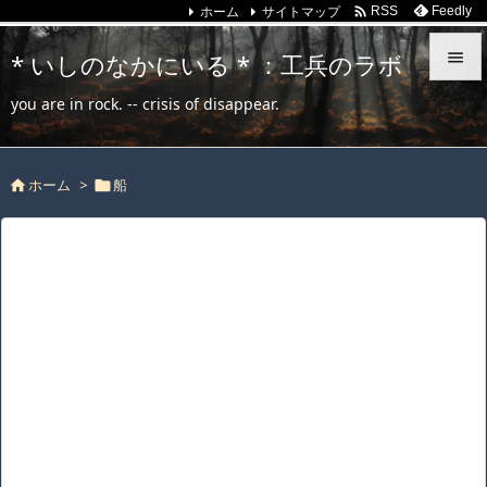
ホーム
サイトマップ

Feedly
RSS
* いしのなかにいる * ：工兵のラボ


you are in rock. -- crisis of disappear.
メニュ

ホーム
>
船
サイド



前へ

次へ

検索