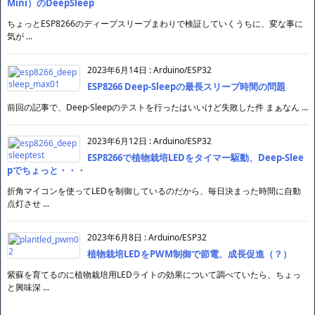
Mini）のDeepSleep
ちょっとESP8266のディープスリープまわりで検証していくうちに、変な事に
気が ...
2023年6月14日
:
Arduino/ESP32
ESP8266 Deep-Sleepの最長スリープ時間の問題
前回の記事で、Deep-Sleepのテストを行ったはいいけど失敗した件 まぁなん ...
2023年6月12日
:
Arduino/ESP32
ESP8266で植物栽培LEDをタイマー駆動、Deep-Slee
pでちょっと・・・
折角マイコンを使ってLEDを制御しているのだから、毎日決まった時間に自動
点灯させ ...
2023年6月8日
:
Arduino/ESP32
植物栽培LEDをPWM制御で節電、成長促進（？）
紫蘇を育てるのに植物栽培用LEDライトの効果について調べていたら、ちょっ
と興味深 ...