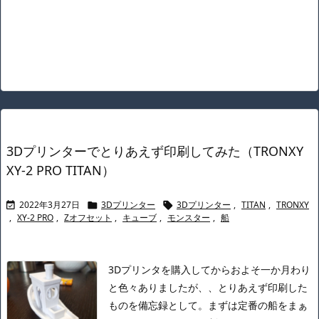
3Dプリンターでとりあえず印刷してみた（TRONXY
XY-2 PRO TITAN）
2022年3月27日
3Dプリンター
3Dプリンター
,
TITAN
,
TRONXY



,
XY-2 PRO
,
Zオフセット
,
キューブ
,
モンスター
,
船
3Dプリンタを購入してからおよそ一か月
わり
と色々ありましたが、、
とりあえず印刷した
ものを備忘録として。
まずは定番の船を
まぁ