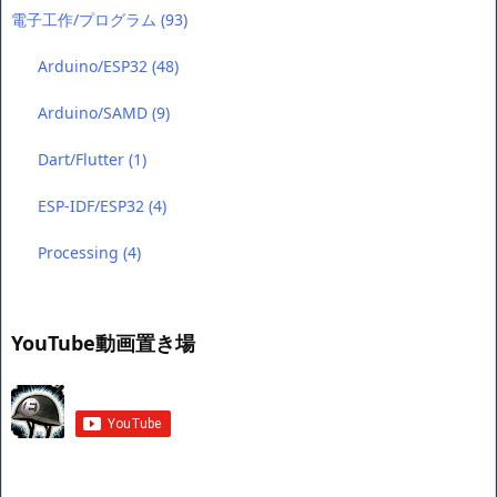
電子工作/プログラム
(93)
Arduino/ESP32
(48)
Arduino/SAMD
(9)
Dart/Flutter
(1)
ESP-IDF/ESP32
(4)
Processing
(4)
YouTube動画置き場