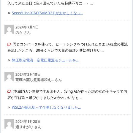
入して来た当日に色々遊んでいたら起動不可に・・ ...
Seeeduino XIAO(SAMD21)がおかしくなっ...
2024年7月1日
のら さん
同じコンバータを使って、ヒートシンクをつけ忘れたまま3A程度の電流
を流したところ、30分くらいで大量の白煙と共に焦げ臭い ...
降圧型定電流・定電圧電源モジュールを...
2024年2月18日
茶碗の蒸し煮陶器和え... さん
(本編(?)ガン無視ですみません。)Bing AIが作った謎の女の子キャラで内
容が半ば吹っ飛びかけましたw かわいいなぁ ...
WSL2が疲れ切って仕事しなくなりました...
2024年1月28日
通りすがり さん