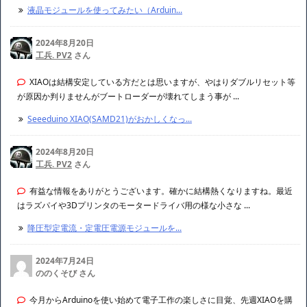
液晶モジュールを使ってみたい（Arduin...
2024年8月20日
工兵. PV2
さん
XIAOは結構安定している方だとは思いますが、やはりダブルリセット等
が原因か判りませんがブートローダーが壊れてしまう事が ...
Seeeduino XIAO(SAMD21)がおかしくなっ...
2024年8月20日
工兵. PV2
さん
有益な情報をありがとうございます。確かに結構熱くなりますね。最近
はラズパイや3Dプリンタのモータードライバ用の様な小さな ...
降圧型定電流・定電圧電源モジュールを...
2024年7月24日
ののくそび さん
今月からArduinoを使い始めて電子工作の楽しさに目覚、先週XIAOを購