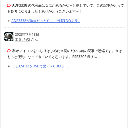
ADP3338 の代替品はなにがあるかな～と探していて、この記事がとって
も参考になりました！ありがとうございます～！
ADP3338が偽物だった件、、代替LDOを探...
2023年7月18日
工兵. PV2
さん
私がマイコンをいじりはじめた当初のだいぶ前の記事で恐縮です。今は
もっと便利になって来ていると思います。ESP32C3辺り ...
PCとESP32をUSBで繋ぐ – COMポー...