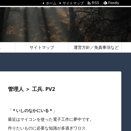
ホーム
サイトマップ

Feedly
RSS
ス
サイトマップ
運営方針／免責事項など
管理人 ＞ 工兵. PV2
「
＊いしのなかにいる＊
」
最近はマイコンを使った電子工作に夢中です。
作りたいものに必要な知識が多過ぎワロス