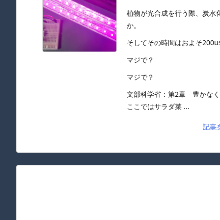
植物が光合成を行う際、炭水
か。
そしてその時間はおよそ200
マジで？
マジで？
文部科学省：第2章 豊かな
ここではサラダ菜 ...
記事