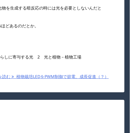
化物を生成する暗反応の時には光を必要としないんだと
usほどあるのだとか。
くらしに寄与する光 2 光と植物－植物工場
を読む
植物栽培LEDをPWM制御で節電、成長促進（？）