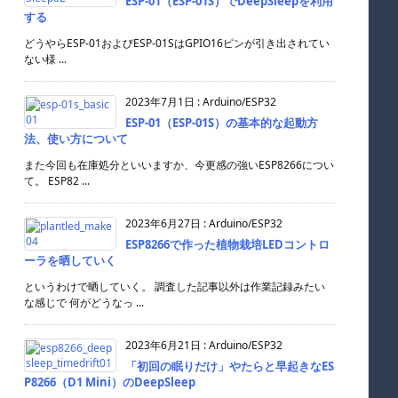
ESP-01（ESP-01S）でDeepSleepを利用
する
どうやらESP-01およびESP-01SはGPIO16ピンが引き出されてい
ない様 ...
2023年7月1日
:
Arduino/ESP32
ESP-01（ESP-01S）の基本的な起動方
法、使い方について
また今回も在庫処分といいますか、今更感の強いESP8266につい
て。 ESP82 ...
2023年6月27日
:
Arduino/ESP32
ESP8266で作った植物栽培LEDコントロ
ーラを晒していく
というわけで晒していく。 調査した記事以外は作業記録みたい
な感じで 何がどうなっ ...
2023年6月21日
:
Arduino/ESP32
「初回の眠りだけ」やたらと早起きなES
P8266（D1 Mini）のDeepSleep