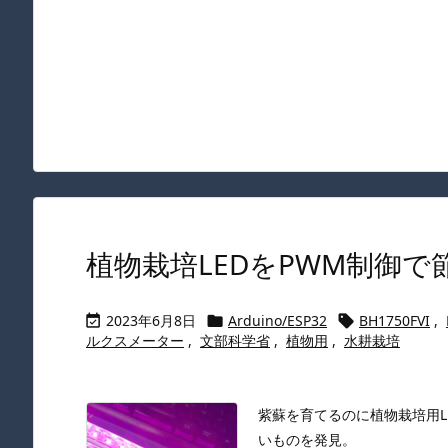
植物栽培LEDをPWM制御
2023年6月8日
Arduino/ESP32
BH1750FVI
,



ルクスメーター
,
文部科学省
,
植物用
,
水耕栽培
紫蘇を育てるのに植物栽培用
いものを発見。