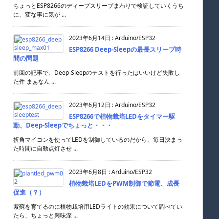
ちょっとESP8266のディープスリープまわりで検証していくうち
に、変な事に気が ...
2023年6月14日
:
Arduino/ESP32
ESP8266 Deep-Sleepの最長スリープ時
間の問題
前回の記事で、Deep-Sleepのテストを行ったはいいけど失敗し
た件 まぁなん ...
2023年6月12日
:
Arduino/ESP32
ESP8266で植物栽培LEDをタイマー駆
動、Deep-Sleepでちょっと・・・
折角マイコンを使ってLEDを制御しているのだから、毎日決まっ
た時間に自動点灯させ ...
2023年6月8日
:
Arduino/ESP32
植物栽培LEDをPWM制御で節電、成長
促進（？）
紫蘇を育てるのに植物栽培用LEDライトの効果について調べてい
たら、ちょっと興味深 ...