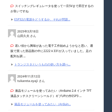
スイッチングレギュレータを使って一旦5Vまで昇圧するの
が良いですね
ESP32の電源をどうするか、それが問題...
2025年3月18日
山田久夫 さん
若い頃から興味があった電子工作始めようかなと思い、通
販で買った部品類の中に2222Ａ331が入っていました。足の
配列を調 ...
トランジスタというものの使い方を調べ...
2024年11月12日
tukareta.oyaji さん
液晶モジュールを使ってみたい（Arduino 2.4 インチ TFT
液晶タッチスクリーンシールド）ギブUPの件ESP3 ...
液晶モジュールを使ってみたい（Arduin...