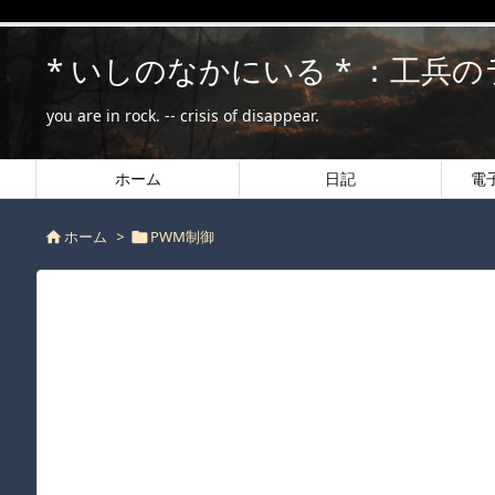
* いしのなかにいる * ：工兵
you are in rock. -- crisis of disappear.
ホーム
日記
電
ホーム
>
PWM制御

