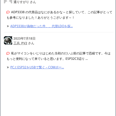
通りすがり さん
ADP3338 の代替品はなにがあるかな～と探していて、この記事がとって
も参考になりました！ありがとうございます～！
ADP3338が偽物だった件、、代替LDOを探...
2023年7月18日
工兵. PV2
さん
私がマイコンをいじりはじめた当初のだいぶ前の記事で恐縮です。今は
もっと便利になって来ていると思います。ESP32C3辺り ...
PCとESP32をUSBで繋ぐ – COMポー...