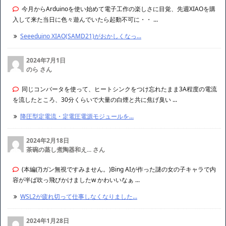
今月からArduinoを使い始めて電子工作の楽しさに目覚、先週XIAOを購
入して来た当日に色々遊んでいたら起動不可に・・ ...
Seeeduino XIAO(SAMD21)がおかしくなっ...
2024年7月1日
のら さん
同じコンバータを使って、ヒートシンクをつけ忘れたまま3A程度の電流
を流したところ、30分くらいで大量の白煙と共に焦げ臭い ...
降圧型定電流・定電圧電源モジュールを...
2024年2月18日
茶碗の蒸し煮陶器和え... さん
(本編(?)ガン無視ですみません。)Bing AIが作った謎の女の子キャラで内
容が半ば吹っ飛びかけましたw かわいいなぁ ...
WSL2が疲れ切って仕事しなくなりました...
2024年1月28日