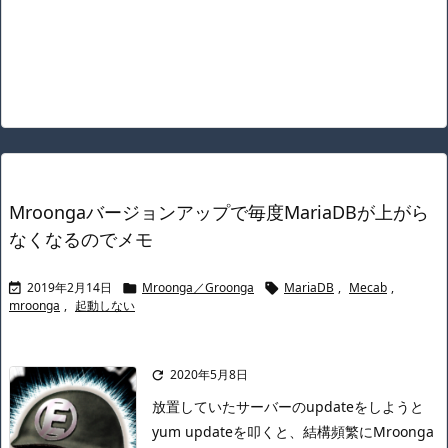
Mroongaバージョンアップで毎度MariaDBが上がら
なくなるのでメモ
2019年2月14日
Mroonga／Groonga
MariaDB
,
Mecab
,



mroonga
,
起動しない
2020年5月8日

放置していたサーバーのupdateをしようと
yum updateを叩くと、結構頻繁にMroonga