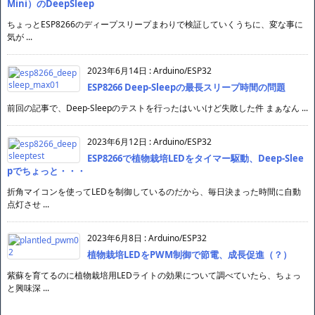
Mini）のDeepSleep
ちょっとESP8266のディープスリープまわりで検証していくうちに、変な事に
気が ...
2023年6月14日
:
Arduino/ESP32
ESP8266 Deep-Sleepの最長スリープ時間の問題
前回の記事で、Deep-Sleepのテストを行ったはいいけど失敗した件 まぁなん ...
2023年6月12日
:
Arduino/ESP32
ESP8266で植物栽培LEDをタイマー駆動、Deep-Slee
pでちょっと・・・
折角マイコンを使ってLEDを制御しているのだから、毎日決まった時間に自動
点灯させ ...
2023年6月8日
:
Arduino/ESP32
植物栽培LEDをPWM制御で節電、成長促進（？）
紫蘇を育てるのに植物栽培用LEDライトの効果について調べていたら、ちょっ
と興味深 ...