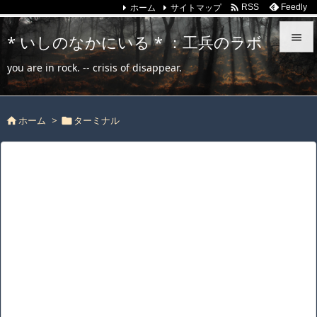
ホーム
サイトマップ

Feedly
RSS
* いしのなかにいる * ：工兵のラボ


you are in rock. -- crisis of disappear.
メニュ

ホーム
>
ターミナル
サイド



前へ

次へ

検索