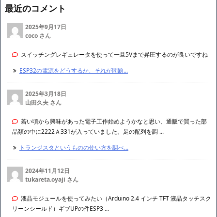
最近のコメント
2025年9月17日
coco さん
スイッチングレギュレータを使って一旦5Vまで昇圧するのが良いですね
ESP32の電源をどうするか、それが問題...
2025年3月18日
山田久夫 さん
若い頃から興味があった電子工作始めようかなと思い、通販で買った部
品類の中に2222Ａ331が入っていました。足の配列を調 ...
トランジスタというものの使い方を調べ...
2024年11月12日
tukareta.oyaji さん
液晶モジュールを使ってみたい（Arduino 2.4 インチ TFT 液晶タッチスク
リーンシールド）ギブUPの件ESP3 ...