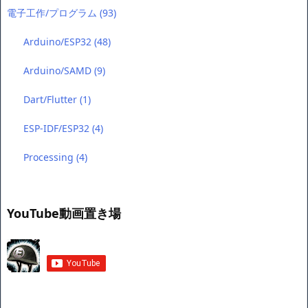
電子工作/プログラム
(93)
Arduino/ESP32
(48)
Arduino/SAMD
(9)
Dart/Flutter
(1)
ESP-IDF/ESP32
(4)
Processing
(4)
YouTube動画置き場