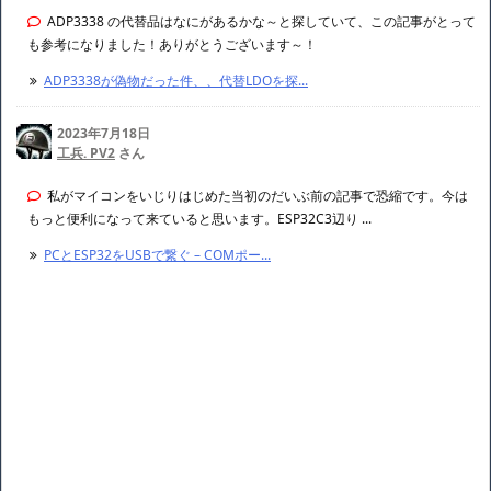
ADP3338 の代替品はなにがあるかな～と探していて、この記事がとって
も参考になりました！ありがとうございます～！
ADP3338が偽物だった件、、代替LDOを探...
2023年7月18日
工兵. PV2
さん
私がマイコンをいじりはじめた当初のだいぶ前の記事で恐縮です。今は
もっと便利になって来ていると思います。ESP32C3辺り ...
PCとESP32をUSBで繋ぐ – COMポー...