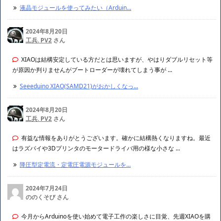
液晶モジュールを使ってみたい（Arduin...
2024年8月20日
工兵. PV2
さん
XIAOは結構安定している方だとは思いますが、やはりダブルリセット等
が原因か判りませんがブートローダーが壊れてしまう事が ...
Seeeduino XIAO(SAMD21)がおかしくなっ...
2024年8月20日
工兵. PV2
さん
有益な情報をありがとうございます。確かに結構熱くなりますね。最近
はラズパイや3Dプリンタのモータードライバ用の様な小さな ...
降圧型定電流・定電圧電源モジュールを...
2024年7月24日
ののくそび さん
今月からArduinoを使い始めて電子工作の楽しさに目覚、先週XIAOを購