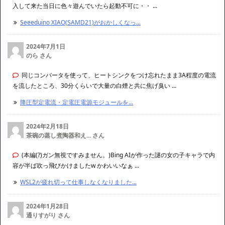
入して来た当日に色々遊んでいたら起動不可に・・ ...
Seeeduino XIAO(SAMD21)がおかしくなっ...
2024年7月1日
のら さん
同じコンバータを使って、ヒートシンクをつけ忘れたまま3A程度の電流
を流したところ、30分くらいで大量の白煙と共に焦げ臭い ...
降圧型定電流・定電圧電源モジュールを...
2024年2月18日
茶碗の蒸し煮陶器和え... さん
(本編(?)ガン無視ですみません。)Bing AIが作った謎の女の子キャラで内
容が半ば吹っ飛びかけましたw かわいいなぁ ...
WSL2が疲れ切って仕事しなくなりました...
2024年1月28日
通りすがり さん