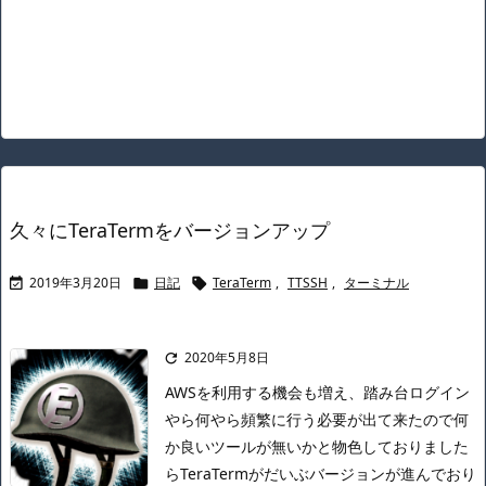
久々にTeraTermをバージョンアップ
2019年3月20日
日記
TeraTerm
,
TTSSH
,
ターミナル



2020年5月8日

AWSを利用する機会も増え、踏み台ログイン
やら何やら頻繁に行う必要が出て来たので何
か良いツールが無いかと物色しておりました
ら
TeraTermがだいぶバージョンが進んでおり